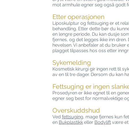
mot armhule egner seg også godt f
Etter operasjonen
Liposkulptur og fettsuging er et relat
behandling. Etter dette bør du kunn
en lengre periode. Du kan dusje som 
fjernes, og det legges ikke inn dre
hevelsen. Vi anbefaler at du bruker e
plagget tilpasses hos oss etter inngr
Sykemelding
Kosmetisk kirurgi gir ingen rett til s
av en til tre dager. Dersom du kan ha
Fettsuging er ingen slan
Prosedyren er ikke egnet til en gener
egner seg best for normalvektige og
Overskuddshud
Ved
fettsuging
, mage fjernes kun fe
en
Bukplastikk
eller
Bodylift
være et 