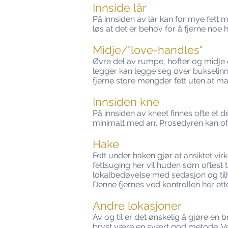
Innside lår
På innsiden av lår kan for mye fett 
løs at det er behov for å fjerne noe 
Midje/"love-handles"
Øvre del av rumpe, hofter og midje 
legger kan legge seg over bukselinni
fjerne store mengder fett uten at man
Innsiden kne
På innsiden av kneet finnes ofte et 
minimalt med arr. Prosedyren kan oft
Hake
Fett under haken gjør at ansiktet vir
fettsuging her vil huden som oftest 
lokalbedøvelse med sedasjon og til
Denne fjernes ved kontrollen her ett
Andre lokasjoner
Av og til er det ønskelig å gjøre en
bryst være en svært god metode. Ve