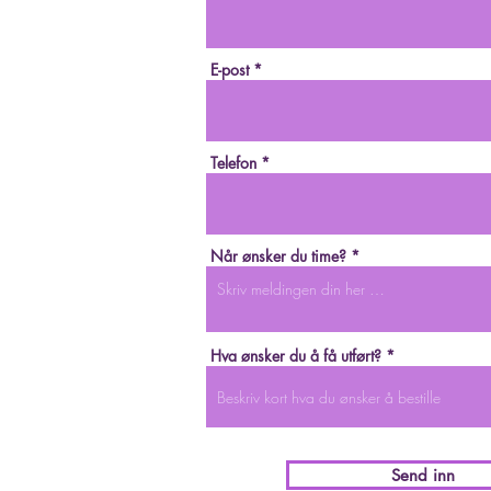
E-post
Telefon
Når ønsker du time?
Hva ønsker du å få utført?
Send inn