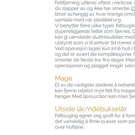
Fettfjerning utføres oftest i narkose
du slapper av og ikke har smerter.
O
timer avhengig av hvor mange områd
samtale med vår plastikkirurg.
Vi benytter flere ulike typer fettsug
dypereliggende fettet som fjernes. D
kan gi uønskede sluttresultater med 
utstyret som vi til enhver tid mener 
Ved operasjon lages kun små hull i 
og det er svært lite komplikasjoner
smerter de første tre-fire dager. Ma
operasjonen og plagget inngår selvsa
Mage
Et av de vanligste stedene å beha
kan fjerne relativt mye fett fra mag
henger. Med liposuction kan man fje
Utside lår/ridebukselår
Fettsuging egner seg godt for å form
det vanskelig å finne bukser som pas
over hoftene.