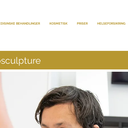
DISINSKE BEHANDLINGER
KOSMETISK
PRISER
HELSEFORSIKRING
osculpture