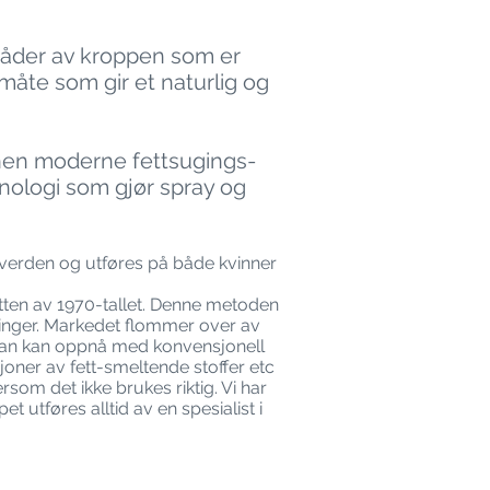
råder av kroppen som er
 måte som gir et naturlig og
innen moderne fettsugings-
nologi som gjør spray og
e verden og utføres på både kvinner
lutten av 1970-tallet. Denne metoden
dringer. Markedet flommer over av
e man kan oppnå med konvensjonell
joner av fett-smeltende stoffer etc
rsom det ikke brukes riktig. Vi har
 utføres alltid av en spesialist i