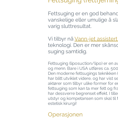
Fettsuging (fettfjernin
Fettsuging er en god behand
vanskelige eller umulige å sl
varig sluttresultat.
Vi tilbyr nå
Va
nn-jet assiste
teknologi. Den er mer skånso
suging samtidig.
Fettsuging (liposuction/lipo) er en 
og menn. Bare i USA utføres ca. 500
Den moderne fettsugings teknikken ( f
har blitt utviklet videre, og har vi
aktører som tilbyr ulike former for
fettsuging som kan ta mer fett og fr
har dessverre begrenset effekt. I til
utstyr og kompetansen som skal til fo
estetisk kirurgi!
Operasjonen