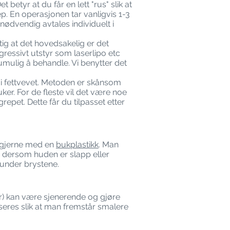
betyr at du får en lett "rus" slik at
ep. En operasjonen tar vanligvis 1-3
dvendig avtales individuelt i
tig at det hovedsakelig er det
ressivt utstyr som laserlipo etc
 umulig å behandle. Vi benytter det
 i fettvevet. Metoden er skånsom
er. For de fleste vil det være noe
epet. Dette får du tilpasset etter
 gjerne med en
bukplastikk
. Man
g dersom huden er slapp eller
 under brystene.
år) kan være sjenerende og gjøre
useres slik at man fremstår smalere