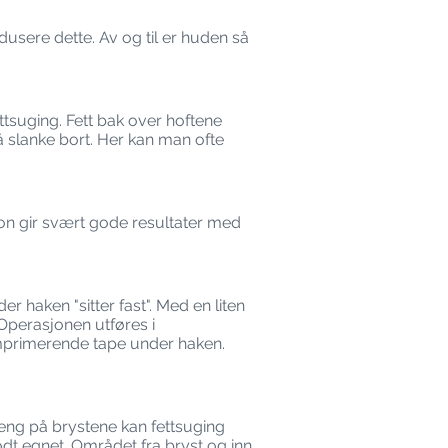
dusere dette. Av og til er huden så
tsuging. Fett bak over hoftene
å slanke bort. Her kan man ofte
tion gir svært gode resultater med
r haken "sitter fast". Med en liten
 Operasjonen utføres i
omprimerende tape under haken.
heng på brystene kan fettsuging
t egnet. Området fra bryst og inn