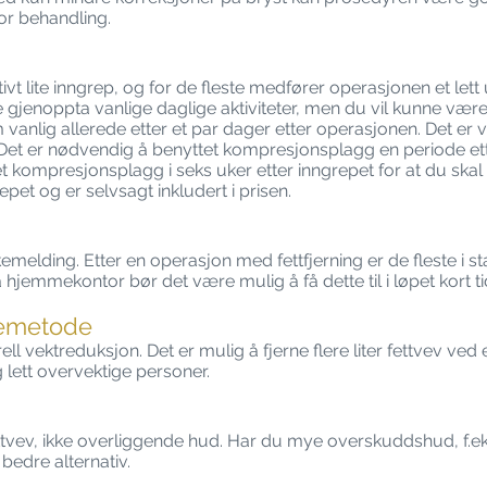
or behandling.
ivt lite inngrep, og for de fleste medfører operasjonen et lett 
e gjenoppta vanlige daglige aktiviteter, men du vil kunne vær
vanlig allerede etter et par dager etter operasjonen. Det er 
n. Det er nødvendig å benyttet kompresjonsplagg en periode e
t kompresjonsplagg i seks uker etter inngrepet for at du skal f
epet og er selvsagt inkludert i prisen.
ykemelding. Etter en operasjon med fettfjerning er de fleste i sta
 hjemmekontor bør det være mulig å få dette til i løpet kort ti
kemetode
ell vektreduksjon. Det er mulig å fjerne flere liter fettvev ved
 lett overvektige personer.
ttvev, ikke overliggende hud. Har du mye overskuddshud, f.eks.
bedre alternativ.