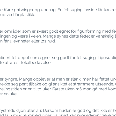
medføre gnisninger og ubehag. En fettsuging innside lår kan re
hud ved lårplastikk.
er områder som er svært godt egnet for figurforming med fet
ngen og være i veien. Mange synes dette fettet er vanskelig 
 får ujevnheter eller løs hud.
definert fettdepot som egner seg godt for fettsuging. Liposuc
e utføres i lokalbedøvelse.
ker tyngre. Mange opplever at man er slank, men har fettet unde
trekke seg pent tilbake og gi ansiktet et strammere utseende.
helingstiden er en til to uker. Første uken må man gå med k
er en uke.
 brystreduksjon uten arr. Dersom huden er god og det ikke er 
d kun mindre korreksjoner på bryst kan prosedyren være god