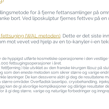
g)
lingsmetode for å fjerne fettansamlinger på om
anke bort. Ved liposkulptur fjernes fettvev på en
rt fettsuging (WAL metoden)
. Dette er det siste 
m mot vevet ved hjelp av en to-kanyler-i-en tek
av de hyppigst utførte kosmetiske operasjonene i den vestlig
.000 fettsugingsoperasjoner i året.
ettfjerning ) ble utviklet av den franske kirurgen Illouz på s
st seg som den eneste metoden som sikrer større og varige en
 enkle løsninger. De kan dessverre aldri gi deg de resultaten
a større områder. Overfladisk laserlipo, cryobehandling, injeks
legg kan de gi alvorlige komplikasjoner og dårlige resultater de
r å gi deg større, varige og naturlige forbedringer og inngrepet