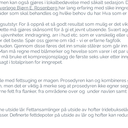
, men kan også gjøres i lokalbedøvelse med såkalt sedasjon. Det 
verlege Bjørn E. Rosenberg
har lang erfaring med slike inngr
er som skal behandles og hvilke behov du har. Hva som er nø
ingsutstyr. For å oppnå et så godt resultat som mulig er det vik
ette må gjøres skånsomt for å gi et jevnt utseende. Svært agg
ujevnheter, inndragning, arr i hud etc. som er vanskelig eller
er det beste. Spør oss gjerne om råd - vi er erfarne fagfolk.
huden. Gjennom disse føres det inn smale stålrør som går inn
. Man må regne med blåmerker og hevelse som varer i et par uk
n må bruke et kompresjonsplagg de første seks uker etter inngr
gt i totalprisen for inngrepet.
ndle med fettsuging er magen. Prosedyren kan og kombineres
en, men det er viktig å merke seg at prosedyren ikke egner se
rne fett fra flanker, fra områdene over og under navlen samt
e utside lår. Fettansamlinger på utside av hofter (ridebuksel
ser. Definerte fettdepoter på utside av lår og hofter kan red