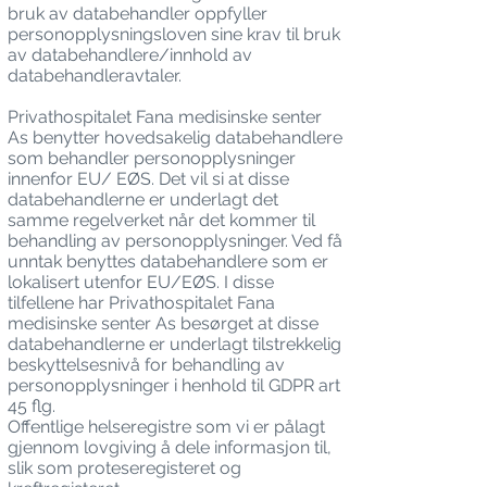
bruk av databehandler oppfyller
personopplysningsloven sine krav til bruk
av databehandlere/innhold av
databehandleravtaler.
Privathospitalet Fana medisinske senter
As benytter hovedsakelig databehandlere
som behandler personopplysninger
innenfor EU/ EØS. Det vil si at disse
databehandlerne er underlagt det
samme regelverket når det kommer til
behandling av personopplysninger. Ved få
unntak benyttes databehandlere som er
lokalisert utenfor EU/EØS. I disse
tilfellene har Privathospitalet Fana
medisinske senter As besørget at disse
databehandlerne er underlagt tilstrekkelig
beskyttelsesnivå for behandling av
personopplysninger i henhold til GDPR art
45 flg.
Offentlige helseregistre som vi er pålagt
gjennom lovgiving å dele informasjon til,
slik som proteseregisteret og