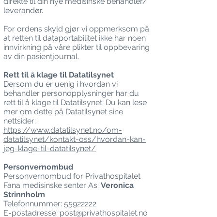
direkte til din nye medisinske behandler/
leverandør.
For ordens skyld gjør vi oppmerksom på
at retten til dataportabilitet ikke har noen
innvirkning på våre plikter til oppbevaring
av din pasientjournal.
Rett til å klage til Datatilsynet
Dersom du er uenig i hvordan vi
behandler personopplysninger har du
rett til å klage til Datatilsynet. Du kan lese
mer om dette på Datatilsynet sine
nettsider:
https://www.datatilsynet.no/om-
datatilsynet/kontakt-oss/hvordan-kan-
jeg-klage-til-datatilsynet/
Personvernombud
Personvernombud for Privathospitalet
Fana medisinske senter As:
Veronica
Strinnholm
Telefonnummer: 55922222
E-postadresse: post@privathospitalet.no