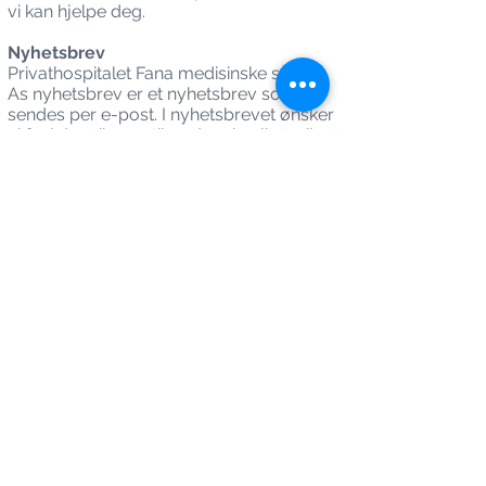
vi kan hjelpe deg.
Nyhetsbrev
Privathospitalet Fana medisinske senter
As nyhetsbrev er et nyhetsbrev som
sendes per e-post. I nyhetsbrevet ønsker
vi å gi deg tilgang til god og kvalitetssikret
informasjon om helserelaterte emner,
svar på medisinske spørsmål samt
nyttige råd for hvordan du kan holde deg
frisk. I utsendelsene vil du bl.a. få
informasjon om kampanjer fra
Privathospitalet Fana medisinske senter
As.
For å melde deg på Privathospitalet Fana
medisinske senter As sitt nyhetsbrev må
du registrere din e-postadresse og
samtykke til våre brukerbetingelser.
For at vi skal være sikre på at rett
mottaker får våre utsendelser vil du bli
bedt om å bekrefte påmeldingen ved en
automatisk e-post som blir sendt ut til
oppgitt e-postadresse. Om du velger å
ikke bekrefte e-posten vil ikke din e-