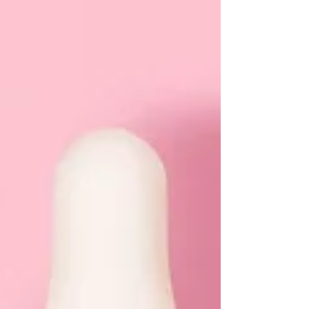
fra Dr. Schrammek brukes ofte i milde varianter
når målet er å støtte hudens toleranse og
barriere, og samtidig jobbe med ujevn hudtone
og en hudoverflate som føles “urolig”. Hos
Privathospitalet Fana K