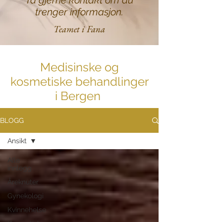
Ta gjerne kontakt om du
trenger informasjon.
Teamet i Fana
Medisinske og
kosmetiske behandlinger
i Bergen
BLOGG
Ansikt
Alle
innlegg
Åreknuter
Gynekologi
Kvinnehelse