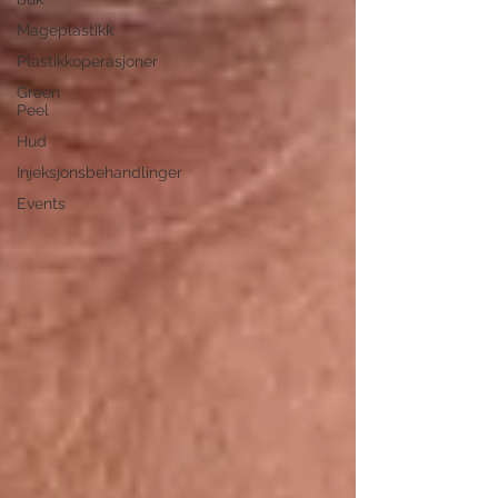
Mageplastikk
Plastikkoperasjoner
Green
Peel
Hud
Injeksjonsbehandlinger
Events