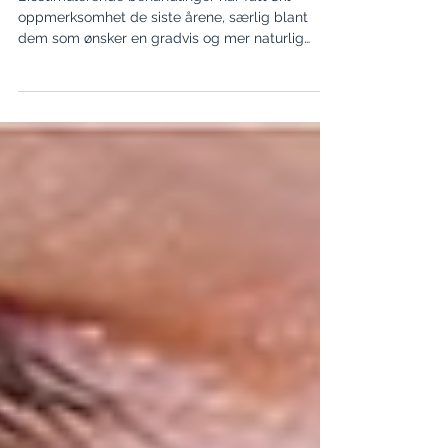
hudforbedring
Biostimulerende behandlinger har fått økt
oppmerksomhet de siste årene, særlig blant
dem som ønsker en gradvis og mer naturlig
hudforbedring. I stedet for å kun tilføre volum,
stimulerer disse behandlingene hudens egen
produksjon av kollagen og elastin. Hos
Privathospitalet Fana Kosmetiske Senter i
Bergen tilbyr vi flere ulike biostimulerende
injeksjonsbehandlinger. Hvilket produkt som
velges, avhenger av hudens tilstand, alder,
område som skal behandles og ønsket effekt.