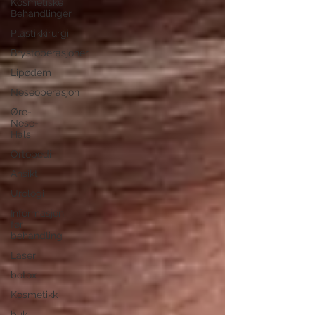
Kosmetiske
Behandlinger
Plastikkirurgi
Brystoperasjoner
Lipødem
Neseoperasjon
Øre-
Nese-
Hals
Ortopedi
Ansikt
Urologi
Informasjon
før
behandling
Laser
botox
Kosmetikk
buk