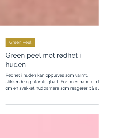
Green Peel
Green peel mot rødhet i
huden
Rødhet i huden kan oppleves som varmt,
stikkende og uforutsigbart. For noen handler det
om en svekket hudbarriere som reagerer på alt
fra vær, trening og stress til hudpleieprodukter.
For andre er synlige blodkar og mer vedvarende
rødhet en stor del av utfordringen. Green Peel