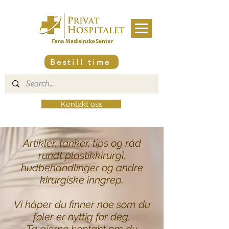
Bestill time
Kontakt oss
Artikler, tanker, tips og råd
rundt plastikkirurgi,
hudbehandlinger og andre
kirurgiske inngrep.
Vi håper du finner noe som du
føler er nyttig for deg.