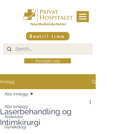
Bestill time
Kontakt oss
Innlegg
Alle innlegg
Alle innlegg
Laserbehandling og
Åreknuter
Intimkirurgi
Gynekologi