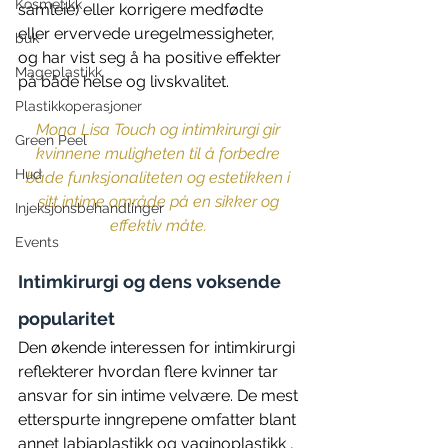
Kosmetikk
samleie) eller korrigere medfødte 
eller ervervede uregelmessigheter, 
buk
og har vist seg å ha positive effekter 
Mageplastikk
på både helse og livskvalitet. 
Plastikkoperasjoner
Mona Lisa Touch og intimkirurgi gir 
Green Peel
kvinnene muligheten til å forbedre 
Hud
både funksjonaliteten og estetikken i 
sitt intime område på en sikker og 
Injeksjonsbehandlinger
effektiv måte. 
Events
Intimkirurgi og dens voksende 
popularitet 
Den økende interessen for intimkirurgi 
reflekterer hvordan flere kvinner tar 
ansvar for sin intime velvære. De mest 
etterspurte inngrepene omfatter blant 
annet labiaplastikk og vaginoplastikk , 