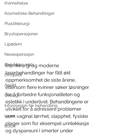
Kvinnehelse
Kosmetiske Behandlinger
Plastikkirurgi
Brystoperasjoner
Lipødem
Neseoperasjon
Øre-Nese-Hals
Intimkirurgi og moderne 
laserbehandlinger har fått økt 
Ortopedi
oppmerksomhet de siste årene, 
Ansikt
ettersom flere kvinner søker løsninger 
for å forbedre funksjonaliteten og 
Urologi
estetikk i underlivet. Behandlingene er 
Informasjon før behandling
utviklet for å adressere problemer 
Laser
som vaginal tørrhet, slapphet, fysiske 
plager som for eksempel urinlekkasje 
botox
og dyspareuni ( smerter under 