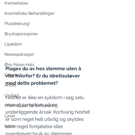
Kvinnehelse
Kosmetiske Behandlinger
Plastikkirurgi
Brystoperasjoner
Lipødem
Neseoperasjon
Øre-Nese-Hals
Plages du av hes stemme uten å 
Ortopedi
vite hvorfor? Er du idrettsutøver 
med dette problemet?
Ansikt
Urologi
Heshet er ikke en sykdom i seg selv, 
men et symptom på en 
Informasjon før behandling
underliggende årsak. Kortvarig heshet 
Laser
er som regel helt ufarlig og skyldes 
botox
som regel forkjølelse eller 
overdreven bruk av stemmen. 