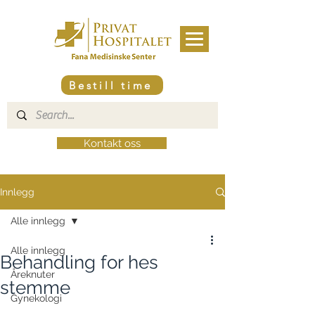
Bestill time
Kontakt oss
Innlegg
Alle innlegg
Alle innlegg
Behandling for hes
Åreknuter
stemme
Gynekologi