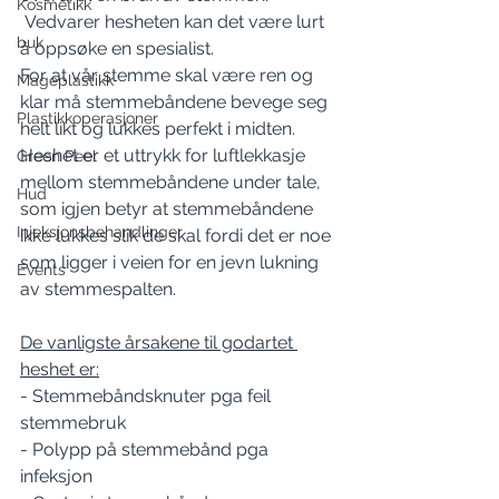
Kosmetikk
 Vedvarer hesheten kan det være lurt 
buk
å oppsøke en spesialist.
For at vår stemme skal være ren og 
Mageplastikk
klar må stemmebåndene bevege seg 
Plastikkoperasjoner
helt likt og lukkes perfekt i midten. 
Heshet er et uttrykk for luftlekkasje 
Green Peel
mellom stemmebåndene under tale, 
Hud
som igjen betyr at stemmebåndene 
Injeksjonsbehandlinger
ikke lukkes slik de skal fordi det er noe 
som ligger i veien for en jevn lukning 
Events
av stemmespalten.
De vanligste årsakene til godartet 
heshet er:
- Stemmebåndsknuter pga feil 
stemmebruk
- Polypp på stemmebånd pga 
infeksjon