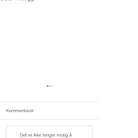
Kommentarer
TUNGEBÅND OFTE
Noen få barn bli
Det er ikke lenger mulig å