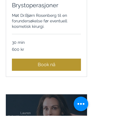
Brystoperasjoner
Møt Dr.Bjørn Rosenberg til en
forundersøkelse før eventuell
kosmetisk kirurgi.
30 min
600
600 kr
norske
kroner
Book nå