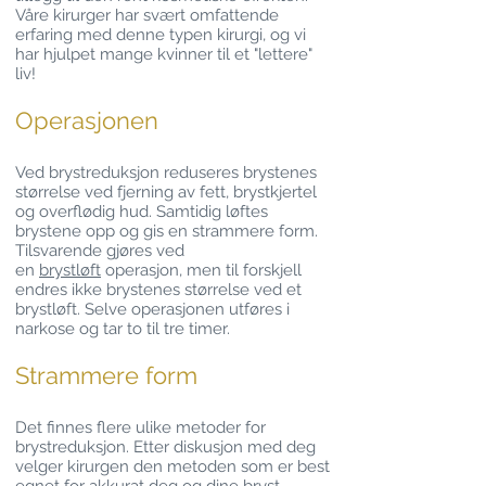
Våre kirurger har svært omfattende
erfaring med denne typen kirurgi, og vi
har hjulpet mange kvinner til et "lettere"
liv!
Operasjonen
Ved brystreduksjon reduseres brystenes
størrelse ved fjerning av fett, brystkjertel
og overflødig hud. Samtidig løftes
brystene opp og gis en strammere form.
Tilsvarende gjøres ved
en
brystløft
operasjon, men til forskjell
endres ikke brystenes størrelse ved et
brystløft. Selve operasjonen utføres i
narkose og tar to til tre timer.
Strammere form
Det finnes flere ulike metoder for
brystreduksjon. Etter diskusjon med deg
velger kirurgen den metoden som er best