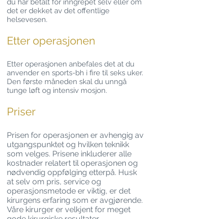
du har betalt for inngrepet selv eller om
det er dekket av det offentlige
helsevesen.
Etter operasjonen
Etter operasjonen anbefales det at du
anvender en sports-bh i fire til seks uker.
Den første måneden skal du unngå
tunge løft og intensiv mosjon.
Priser
Prisen
for operasjonen er avhengig av
utgangspunktet og hvilken teknikk
som velges. Prisene inkluderer alle
kostnader relatert til operasjonen og
nødvendig oppfølging etterpå. Husk
at selv om pris, service og
operasjonsmetode er viktig, er det
kirurgens erfaring som er avgjørende.
Våre kirurger er velkjent for meget
gode kirurgiske resultater.