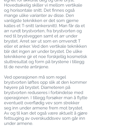
egnet for akkurat deg og dine bryst.
Hovedsakelig skiller vi mellom vertikale
og horisontale snitt. Det finnes også
mange ulike varianter av disse. Den
vanligste teknikken er det som gjerne
kalles et T-snitt (ankersnitt). Man får da et
arr rundt brystvorten, fra brystvorten og
ned til brystveggen samt et arr under
brystet. Arret ser ut som en omvendt T
eller et anker. Ved den vertikale teknikken
blir det ingen arr under brystet. De ulike
teknikkene gir et noe forskjellig kosmetisk
sluttresultat og form på brystene i tillegg
til de nevnte arrlinjene.
Ved operasjonen må som regel
brystvorten løftes opp slik at den kommer
høyere på brystet. Diameteren på
brystvorten reduseres i forbindelse med
operasjonen. I tillegg forsøker man å flytte
eventuelt overflødig vev som strekker
seg inn under armene frem mot brystet.
Av og til kan det også være aktuelt å gjøre
fettsuging av overskuddsvev som går inn
under armene.