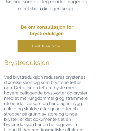
løsning som gir deg mindre plager og
mer frihet i din egen kropp.
Be om konsultasjon for
brystreduksjon
Bestill en time
Bryst­reduksjon
Ved brystreduksjon reduseres brystenes
størrelse samtidig som brystene løftes
opp. Dette gir en lettere byste med
høyere beliggende brystvorter og bryster
med et mer ungdommelig og strammere
utseende. Dersom du har plager i rygg,
nakke og skuldre eller gnag etter bh-
stropper på grunn av store og tunge
bryster, er det dokumentert at en
brystreduksjon har en helsegevinst i
tillegg til den rent kosmetiske effekten.