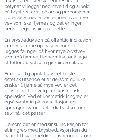
fokus på et estetisk pent resultat. Det
betyr at vi legger ned mye tid og arbeid
på brystets form, på arr og proporsjoner.
Du er selv med å bestemme hvor mye
vev som skal fjernes og det er ingen
nedre begrensning på dette.
En brystreduksjon på offentlig indikasjon
er den samme operasjon, men det
legges føringer på hvor mye brystvev
som må fjernes. Hovedmålet er å lage
et lettere bryst som gir mindre plager.
Er du særlig opptatt av det beste
estetisk utsende eller dersom du ikke
ønsker å fjerne så mye vev er det
kanskje rett og velge en kosmetisk
operasjon. Ved et kosmetisk inngrep er
også ventetid på konsultasjon og
operasjon svært kort - du bestemmer
selv når det passer.
Dersom det er medisinsk indikasjon for
et inngrep med brystreduksjon kan du
ha rett til sykemelding uavhengig av om