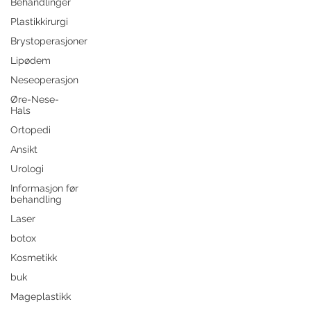
Behandlinger
Plastikkirurgi
Brystoperasjoner
Lipødem
Neseoperasjon
Øre-Nese-
Hals
Ortopedi
Ansikt
Urologi
Informasjon før
behandling
Laser
botox
Kosmetikk
buk
Mageplastikk