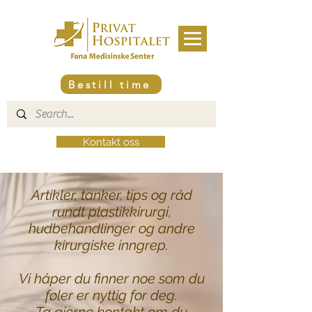
Bestill time
Kontakt oss
Artikler, tanker, tips og råd
rundt plastikkirurgi,
hudbehandlinger og andre
kirurgiske inngrep.
Vi håper du finner noe som du
føler er nyttig for deg.