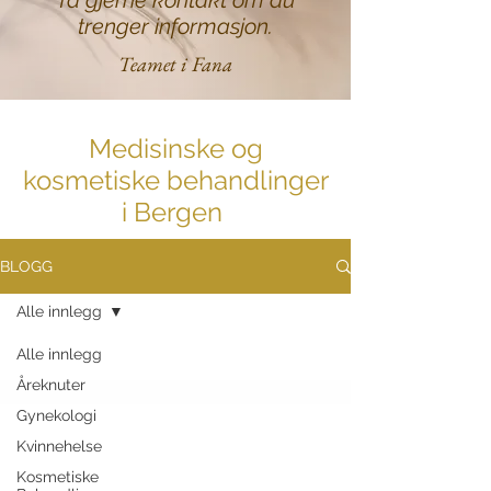
Ta gjerne kontakt om du
trenger informasjon.
Teamet i Fana
Medisinske og
kosmetiske behandlinger
i Bergen
BLOGG
Alle innlegg
Alle innlegg
Åreknuter
Gynekologi
Kvinnehelse
Kosmetiske