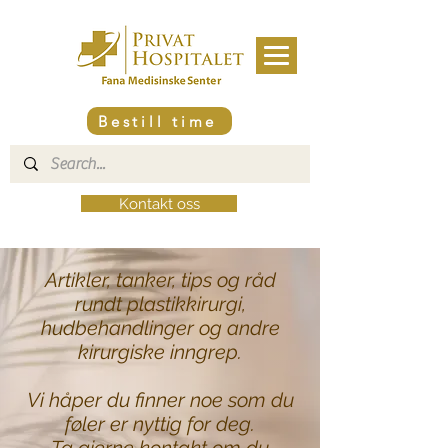
Bestill time
Kontakt oss
Artikler, tanker, tips og råd
rundt plastikkirurgi,
hudbehandlinger og andre
kirurgiske inngrep.
Vi håper du finner noe som du
føler er nyttig for deg.