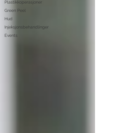
Plastikkoperasjoner
Green Peel
Hud
Injeksjonsbehandlinger
Events