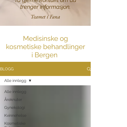
Ta gjerne kontakt om du
trenger informasjon.
Teamet i Fana
Medisinske og
kosmetiske behandlinger
i Bergen
BLOGG
Alle innlegg
Alle innlegg
Åreknuter
Gynekologi
Kvinnehelse
Kosmetiske