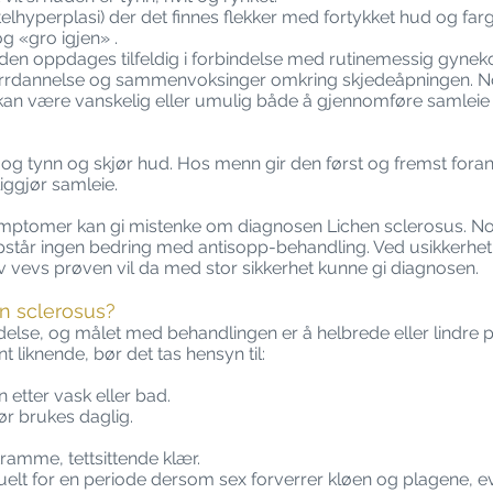
elhyperplasi) der det finnes flekker med fortykket hud og fargee
og «gro igjen» .
en oppdages tilfeldig i forbindelse med rutinemessig gynek
 arrdannelse og sammenvoksinger omkring skjedeåpningen. 
an være vanskelig eller umulig både å gjennomføre samleie o
og tynn og skjør hud. Hos menn gir den først og fremst foran
iggjør samleie.
ptomer kan gi mistenke om diagnosen Lichen sclerosus. Noe
står ingen bedring med antisopp-behandling. Ved usikkerhet
v vevs prøven vil da med stor sikkerhet kunne gi diagnosen.
n sclerosus?
delse, og målet med behandlingen er å helbrede eller lindre 
 liknende, bør det tas hensyn til:
etter vask eller bad.
ør brukes daglig.
amme, tettsittende klær.
lt for en periode dersom sex forverrer kløen og plagene, eve