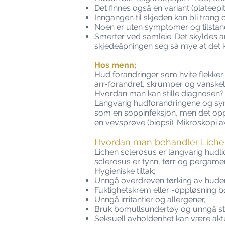
Det finnes også en variant (plateepit
Inngangen til skjeden kan bli trang 
Noen er uten symptomer og tilstand
Smerter ved samleie. Det skyldes
skjedeåpningen seg så mye at det k
Hos menn;
Hud forandringer som hvite flekker 
arr-forandret, skrumper og vanskel
Hvordan man kan stille diagnosen?
Langvarig hudforandringene og sym
som en soppinfeksjon, men det opp
en vevsprøve (biopsi). Mikroskopi a
Hvordan man behandler Liche
Lichen sclerosus er langvarig hudli
sclerosus er tynn, tørr og pergament
Hygieniske tiltak;
Unngå overdreven tørking av huden 
Fuktighetskrem eller -oppløsning b
Unngå irritantier og allergener,
Bruk bomullsundertøy og unngå str
Seksuell avholdenhet kan være aktue