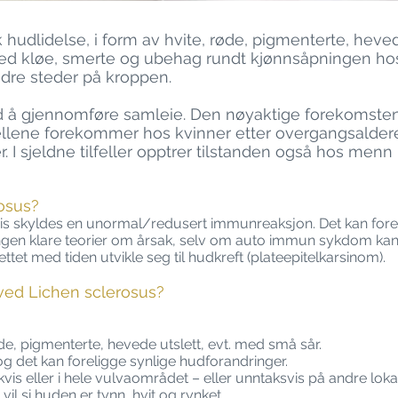
sk hudlidelse, i form av hvite, røde, pigmenterte, he
 ved kløe, smerte og ubehag rundt kjønnsåpningen ho
dre steder på kroppen.
å gjennomføre samleie. Den nøyaktige forekomsten e
lfellene forekommer hos kvinner etter overgangsalder
r. I sjeldne tilfeller opptrer tilstanden også hos me
rosus?
is skyldes en unormal/redusert immunreaksjon. Det kan fore
 ingen klare teorier om årsak, selv om auto immun sykdom ka
tet med tiden utvikle seg til hudkreft (plateepitelkarsinom).
ed Lichen sclerosus?
de, pigmenterte, hevede utslett, evt. med små sår.
og det kan foreligge synlige hudforandringer.
kkvis eller i hele vulvaområdet – eller unntaksvis på andre lokal
il si huden er tynn, hvit og rynket.