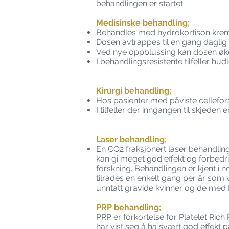
behandlingen er startet.
Medisinske behandling;
Behandles med hydrokortison krem/
Dosen avtrappes til en gang daglig
Ved nye oppblussing kan dosen økes 
I behandlingsresistente tilfeller hud
Kirurgi behandling;
Hos pasienter med påviste cellefora
I tilfeller der inngangen til skjeden 
Laser behandling;
En CO2 fraksjonert laser behandlin
kan gi meget god effekt og forbedr
forskning. Behandlingen er kjent i n
tilrådes en enkelt gang per år som 
unntatt gravide kvinner og de med Li
PRP behandling;
PRP er forkortelse for Platelet Ri
har vist seg å ha svært god effekt p