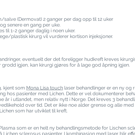
salve (Dermovat) 2 ganger per dag opp til 12 uker
 og senere en gang per uke.
til 1-2 ganger daglig i noen uker.
lege/plastisk kirurg vil vurderer kortison injeksjoner.
ndringer, eventuelt der det foreligger hudkreft kreves kirurg
er grodd igjen, kan kirurgi gjøres for å lage god åpning igjen.
g, kjent som
Mona Lisa touch
laser behandlinger er en ny og
ing hos pasienter med Lichen. Dette er vel dokumenterer beh
oe år i utlandet, men relativ nytt i Norge. Det kreves 3 behand
vedlikehold over tid. Det er ikke noe alder grense og alle med
chen som har utviklet til kreft.
ch Plasma som er en helt ny behandlingsmetode for Lischen s
å Lichen sclerosus pasienter. I kombinasjon med laser blir effe