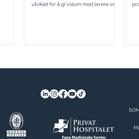
utviklet for å gi volum med lavere vekt
pr
enn tradisjonelle implantater. Artikkelen
kir
forklarer hvem B-Lite kan passe for,
art
forskjeller fra vanlige implantater,
fu
konsultasjon, operasjon og viktigheten
re
av individuell medisinsk vurdering.
br
pas
SOM
Ma