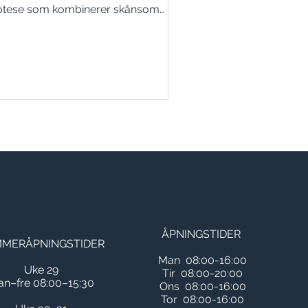
otese som kombinerer skånsom
urgi med naturlige resultater. I denne
ikkelen får du vite hvordan teknikken
ngerer, fordelene med raskere
stitusjon, mindre arr og hvem
ystforstørringen og protesene
ser best for.
ÅPNINGSTIDER ​
MERÅPNINGSTIDER
Man 08:00-16:00
Uke 29
Tir 08:00-20:00
n–fre 08:00–15:30
Ons 08:00-16:00
Tor 08:00-16:00