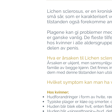
Lichen sclerosus
, er en kroni
små sår, som er karakterisert
tilstanden også forekomme an
Plagene kan gi problemer med 
er ganske vanlig. De fleste ti
hos kvinner i alle aldersgruppe
delen av penis.
Hva er årsaken til Lichen scle
Årsaken er ukjent, men sannsynligv
familie av begge kjønn. Det finnes
dem med denne tilstanden kan utslet
Hvilket symptom kan man ha v
Hos kvinner;
Hudforandringer i form av hvite, rø
Typiske plager er kløe og smerter, 
Huden blir blek eller hvit, enten fle
Huden blir «sigarettpapir»-hud, det v