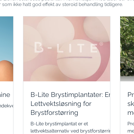
som ikke hatt god effekt av steroid behandling tidligere.
ine
B-Lite Brystimplantater: En
Pr
Lettvektsløsning for
sk
ndekveld
Brystforstørring
me
B-Lite brystimplantat er et
Pr
lettvektsalternativ ved brystforstørring,
me