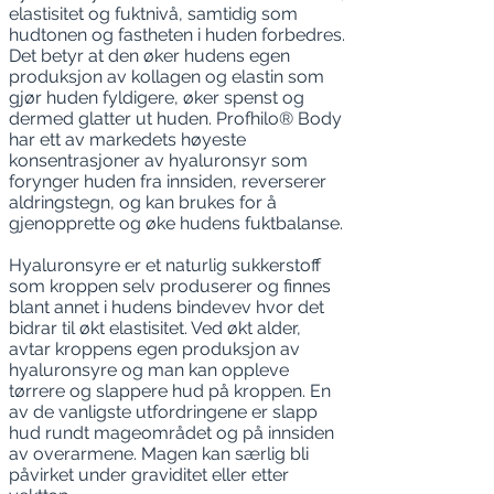
elastisitet og fuktnivå, samtidig som
hudtonen og fastheten i huden forbedres.
Det betyr at den øker hudens egen
produksjon av kollagen og elastin som
gjør huden fyldigere, øker spenst og
dermed glatter ut huden. Profhilo® Body
har ett av markedets høyeste
konsentrasjoner av hyaluronsyr som
forynger huden fra innsiden, reverserer
aldringstegn, og kan brukes for å
gjenopprette og øke hudens fuktbalanse.
Hyaluronsyre er et naturlig sukkerstoff
som kroppen selv produserer og finnes
blant annet i hudens bindevev hvor det
bidrar til økt elastisitet. Ved økt alder,
avtar kroppens egen produksjon av
hyaluronsyre og man kan oppleve
tørrere og slappere hud på kroppen. En
av de vanligste utfordringene er slapp
hud rundt mageområdet og på innsiden
av overarmene. Magen kan særlig bli
påvirket under graviditet eller etter