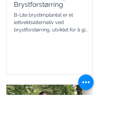
Brystforstørring
B-Lite brystimplantat er et
lettvektsalternativ ved
brystforstørring, utviklet for å gi
volum med lavere vekt enn
tradisjonelle implantater. Artikkelen
forklarer hvem B-Lite kan passe for,
forskjeller fra vanlige implantater,
konsultasjon, operasjon og
viktigheten av individuell medisinsk
vurdering.