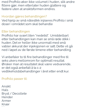
med Profhilo øker ikke volumet i huden, slik andre
fillere gjør, men etterlater huden glattere og
fastere uten at ansiktsformen endres.
Hvordan gjøres behandlingen?
Ved hjelp av små nålestikk injiseres Profhilo i små
doser i området som skal behandle
Etter behandlingen
Profhilo har svært liten "nedetid". Umiddelbart
etter behandlingen kan man se små røde stikk i
huden. Det er heller ikke unormalt med små
vabler akkurat der injeksjonen er satt. Dette vil gå
ned i løpet av de første timene etter behandling
Vi anbefaler to til fire behandlinger med fire til
seks ukers mellomrom for optimalt resultat.
Ønsker man at resultatet skal være vedvarende,
er det også anbefalt å ta 1-2
vedlikeholdsbehandlinger i året etter endt kur.
Profhilo passer til:
Ansikt
Hals
Bryst / Decollete
Hender
Armer
Knær