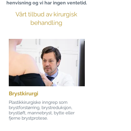
henvisning og vi har ingen ventetid.
Vårt tilbud av kirurgisk
behandling
Brystkirurgi
Plastikkirurgiske inngrep som
brystforstørring, brystreduksjon,
brystløft, mannebryst, bytte eller
fjerne brystprotese.