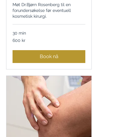
Møt Dr.Bjørn Rosenberg til en
forundersøkelse før eventuell
kosmetisk kirurgi.
30 min
600
600 kr
norske
kroner
Book nå