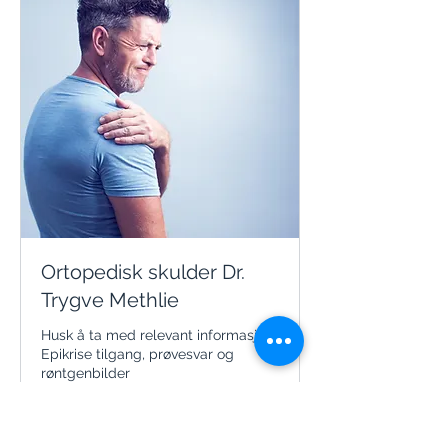
Ortopedisk skulder Dr.
Trygve Methlie
Husk å ta med relevant informasjon,
Epikrise tilgang, prøvesvar og
røntgenbilder
30 min
Fra