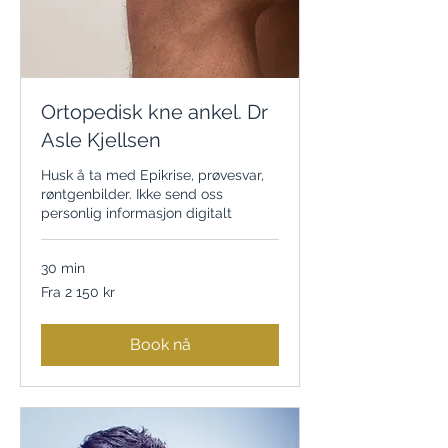
Ortopedisk kne ankel. Dr
Asle Kjellsen
Husk å ta med Epikrise, prøvesvar,
røntgenbilder. Ikke send oss
personlig informasjon digitalt
30 min
Fra
Fra 2 150 kr
2 150
norske
kroner
Book nå